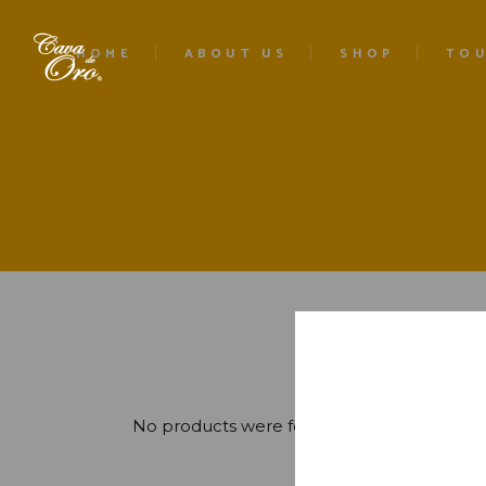
HOME
ABOUT US
SHOP
TO
Family legacy
TOUR
Distributors
EXPE
ROO
VIP Club
EXPE
Single Barrel
FLAV
Brandbook
Blog
No products were found matching your sel