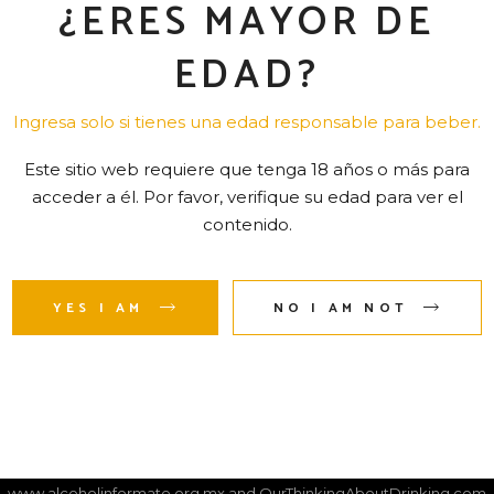
¿ERES MAYOR DE
EDAD?
Ingresa solo si tienes una edad responsable para beber.
Este sitio web requiere que tenga 18 años o más para
acceder a él. Por favor, verifique su edad para ver el
contenido.
AVOID THE EXCESS
YES I AM
NO I AM NOT
CONTACT
DISTRIBUTORS
Copyright © 2022 | Cava de oro. All Rights Reserved.
Visit
www.alcoholinformate.org.mx
and
OurThinkingAboutDrinking.com