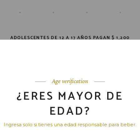
ADOLESCENTES DE 12 A 17 AÑOS PAGAN $ 1,200
C/U
NIÑOS DE 5 A 11 AÑOS PAGAN $ 600 C/U.
MENORES DE EDAD TIENEN PROHIBIDO EL
CONSUMO DE ALCOHOL.
RESERVACIÓN PARA GRUPOS DE 6 A 25 ADULTOS.
Age verification
*Se debe completar un mínimo de 6 adultos sin
¿ERES MAYOR DE
contar menores de edad.
EDAD?
Ingresa solo si tienes una edad responsable para beber.