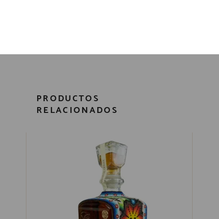
Diseños únicos, elaborados en la región.
¡No encontrarás dos iguales!
Cava de Oro
PRODUCTOS
RELACIONADOS