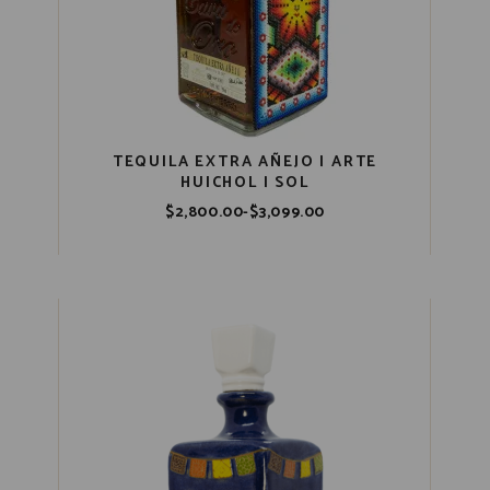
TEQUILA EXTRA AÑEJO | ARTE
HUICHOL | SOL
$
2,800.00
-
$
3,099.00
Rango
de
precios:
desde
$2,800.00
hasta
$3,099.00