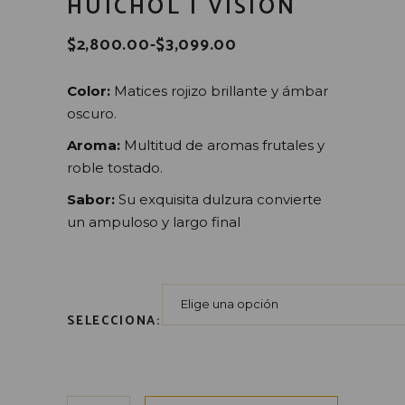
HUICHOL | VISION
$
2,800.00
-
$
3,099.00
RANGO
DE
PRECIOS:
Color:
Matices rojizo brillante y ámbar
DESDE
$2,800.00
oscuro.
HASTA
$3,099.00
Aroma:
Multitud de aromas frutales y
roble tostado.
Sabor:
Su exquisita dulzura convierte
un ampuloso y largo final
Elige una opción
SELECCIONA:
Tequila Extra Añejo | Arte Huichol | VISION canti