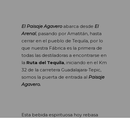
El Paisaje Agavero
abarca desde
El
Arenal
, pasando por Amatitán, hasta
cerrar en el pueblo de Tequila, por lo
que nuestra Fábrica es la primera de
todas las destiladoras a encontrarse en
la
Ruta del Tequila
, iniciando en el Km
32 de la carretera Guadalajara-Tepic,
somos la puerta de entrada al
Paisaje
Agavero.
Esta bebida espirituosa hoy rebasa
fronteras, siendo
El Tequila
reconocido
por muchos como el destilado de