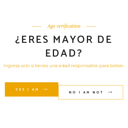
México; y el
Paisaje Agavero
se ha
convertido en un destino turístico que
muchos quieren visitar, llena de riqueza
Age verification
histórica, patrimonial y cultural, en
¿ERES MAYOR DE
donde puedes visitar las fábricas de
Tequila, y apreciar con propios ojos lo
EDAD?
espectacular que es este lugar.
Ingresa solo si tienes una edad responsable para beber.
Si estás de vacaciones en Guadalajara o
en ciudades cercanas, te
YES I AM
NO I AM NOT
recomendamos incluir en tu lista toda
La Ruta del Tequila
una de las rutas
turísticas más importantes de México,
además, puedes reservar un
Tour en
nuestra Fábrica Tequilera
y descubrir