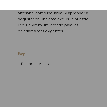
cada etapa del proceso de realización
de este destilado, tanto en método
artesanal como industrial, y aprender a
degustar en una cata exclusiva nuestro
Tequila Premium, creado para los
paladares más exigentes.
Blog